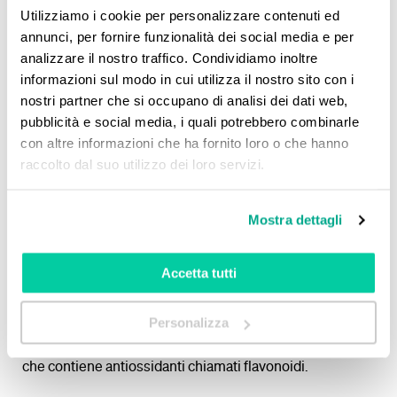
I
cibi antiossidanti
sono una componente importante di
Utilizziamo i cookie per personalizzare contenuti ed
una dieta equilibrata e possono contribuire in modo
annunci, per fornire funzionalità dei social media e per
significativo alla tua salute generale.
analizzare il nostro traffico. Condividiamo inoltre
informazioni sul modo in cui utilizza il nostro sito con i
Questi alimenti sono ricchi di sostanze che aiutano a
nostri partner che si occupano di analisi dei dati web,
combattere lo stress ossidativo nel corpo, proteggendo
pubblicità e social media, i quali potrebbero combinarle
le cellule dai danni causati dai radicali liberi.
con altre informazioni che ha fornito loro o che hanno
raccolto dal suo utilizzo dei loro servizi.
Alcuni degli alimenti più ricchi di antiossidanti includono
frutti come le fragole, i mirtilli e le arance, che sono
particolarmente ricchi di vitamina C. Le verdure a foglia
Mostra dettagli
verde, come gli spinaci e il cavolo riccio, sono una fonte
eccellente di vitamina K e altri antiossidanti.
Accetta tutti
Anche le noci, come le noci e le mandorle, offrono
Personalizza
benefici antiossidanti grazie all’alto contenuto di
vitamina E. Il cioccolato fondente è un piacere gustoso
che contiene antiossidanti chiamati flavonoidi.