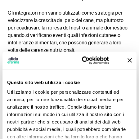
Gli integratori non vanno utilizzati come strategia per
velocizzare la crescita del pelo del cane, ma piuttosto
per coadiuvare la ripresa del nostro animale domestico
quando si verificano eventi quali infezioni cutanee o
intolleranze alimentari, che possono generare a loro
volta delle carenze nutrizionali.
Tra gli integratori per il pelo cane più utilizzati c’è la
biotina
, che stimola la crescita del pelo esercitando
un’azione diretta.
Questo sito web utilizza i cookie
Utilizziamo i cookie per personalizzare contenuti ed
Anche gli
integratori a base di omega 3
sono indicati
annunci, per fornire funzionalità dei social media e per
per la ricrescita del pelo. Inoltre, grazie alla loro azione
analizzare il nostro traffico. Condividiamo inoltre
antinfiammatoria possono coadiuvare le cure in caso di
informazioni sul modo in cui utilizza il nostro sito con i
infezione batterica cutanea
nostri partner che si occupano di analisi dei dati web,
pubblicità e social media, i quali potrebbero combinarle
Tra gli acidi grassi impiegati come integratori per il pelo
con altre informazioni che ha fornito loro o che hanno