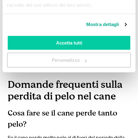
del cane troviamo gli
EPA
e i
DHA
, che vanno
raccolto dal suo utilizzo dei loro servizi.
somministrati con attenzione ma possono produrre un
ottimo risultato dal punto di vista della ricrescita del pelo.
Mostra dettagli
Tra le
vitamine per il pelo del cane
che possono essere
consigliate troviamo la
vitamina E
, spesso
Accetta tutti
accompagnata dal
selenio
. Questi integratori per la
ricrescita del pelo svolgono una funzione antiossidante
Personalizza
che aiuta a contrastare l’invecchiamento cellulare oltre a
favorire il rinfoltimento del manto.
Domande frequenti sulla
perdita di pelo nel cane
Cosa fare se il cane perde tanto
pelo?