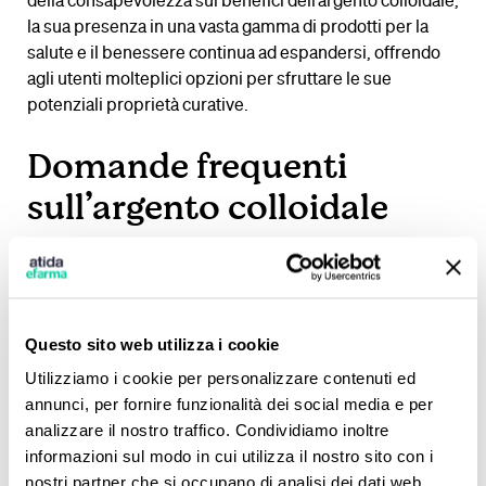
della consapevolezza sui benefici dell’argento colloidale,
la sua presenza in una vasta gamma di prodotti per la
salute e il benessere continua ad espandersi, offrendo
agli utenti molteplici opzioni per sfruttare le sue
potenziali proprietà curative.
Domande frequenti
sull’argento colloidale
Come si usa l’argento colloidale in
gocce?
Questo sito web utilizza i cookie
L’argento colloidale in gocce può essere assunto per via
Utilizziamo i cookie per personalizzare contenuti ed
orale diluendolo in acqua o applicato direttamente sulla
annunci, per fornire funzionalità dei social media e per
pelle per il trattamento di condizioni cutanee.
analizzare il nostro traffico. Condividiamo inoltre
informazioni sul modo in cui utilizza il nostro sito con i
Come si usa l’argento colloidale
nostri partner che si occupano di analisi dei dati web,