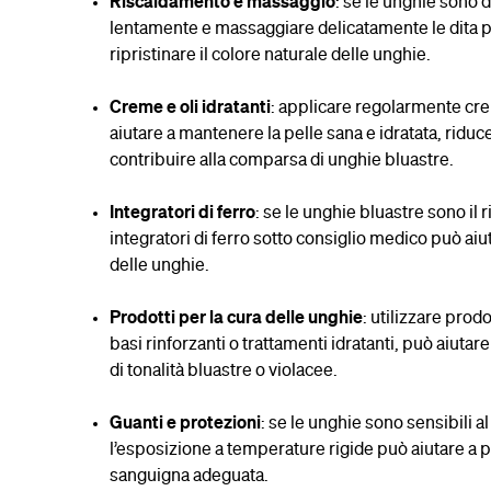
Riscaldamento e massaggio
: se le unghie sono 
lentamente e massaggiare delicatamente le dita pu
ripristinare il colore naturale delle unghie.
Creme e oli idratanti
: applicare regolarmente crem
aiutare a mantenere la pelle sana e idratata, ridu
contribuire alla comparsa di unghie bluastre.
Integratori di ferro
: se le unghie bluastre sono il
integratori di ferro sotto consiglio medico può ai
delle unghie.
Prodotti per la cura delle unghie
: utilizzare prodo
basi rinforzanti o trattamenti idratanti, può aiuta
di tonalità bluastre o violacee.
Guanti e protezioni
: se le unghie sono sensibili 
l’esposizione a temperature rigide può aiutare a 
sanguigna adeguata.