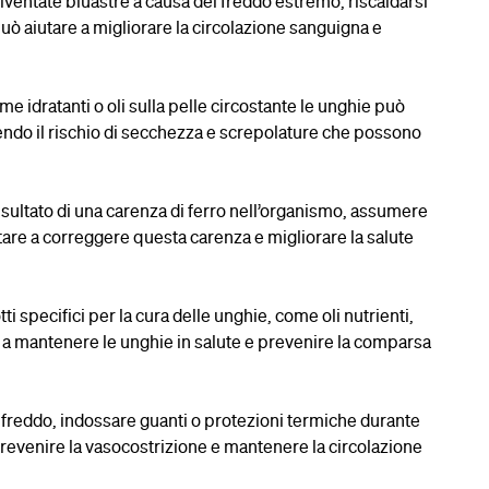
diventate bluastre a causa del freddo estremo, riscaldarsi
ò aiutare a migliorare la circolazione sanguigna e
e idratanti o oli sulla pelle circostante le unghie può
cendo il rischio di secchezza e screpolature che possono
 risultato di una carenza di ferro nell’organismo, assumere
utare a correggere questa carenza e migliorare la salute
tti specifici per la cura delle unghie, come oli nutrienti,
re a mantenere le unghie in salute e prevenire la comparsa
al freddo, indossare guanti o protezioni termiche durante
prevenire la vasocostrizione e mantenere la circolazione