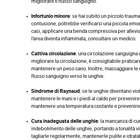
migliorare il flusso sanguigno.
Infortunio minore
: se hai subito un piccolo trau
contusione, potrebbe verificarsi una piccola emorr
casi, applicare una benda compressiva per alleviare
l’area diventa infiammata, consultare un medico.
Cattiva circolazione
: una circolazione sanguign
migliorare la circolazione, è consigliabile praticar
mantenere un peso sano. Inoltre, massaggiare le d
flusso sanguigno verso le unghie.
Sindrome di Raynaud
: se le unghie diventano vio
mantenere le mani e i piedi al caldo per prevenire
mantenere una temperatura costante e prevenire g
Cura inadeguata delle unghie
: la mancanza di c
indebolimento delle unghie, portando a tonalità vi
tagliarle regolarmente, mantenerle pulite e idratate